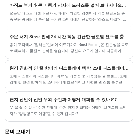
에는 창의적인 새로운 디스플레이 랙인 컬러 펜 판지 디스플레이 랙이 시
아직도 부피가 큰 비행기 상자에 드레스를 넣어 보내시나요? 귀하의 브랜드는 예식을 추구하는 고객을 "눈에 보이지 않게" 잃을 수도 있습니다.
장에서 큰 인기를 끌었습니다.
오늘날 패스트 패션과 전자 상거래의 치열한 경쟁에서 의류 브랜드는 종
종 원단과 패턴에 중점을 두지만 소비자에게 전달하는 '라스트 마일'인 포
장을 간과하는 경우가 많습니다. 소비자가 열심히 포장을 뜯고 가위로 잘
라야 하는 접착테이프와 구겨진 골판지 상자를 마주할 때, '온라인 쇼핑의
주문 서지 Sinst 인쇄 24 시간 작동 긴급한 글로벌 요구를 충족시키기 위해 속도로 모든 신뢰를 보호하십시오.
저렴한 느낌'은 ​​즉시 옷 자체의 질감을 희석시킵니다.
종이 조각에서 "말하는"인쇄에 이르기까지 Sinst Printing은 전문성을 속도
로 해석하고 품질로 신뢰를 얻습니다. 당신의 요구가 얼마나 시급하거나
복잡하더라도, 우리는 항상 당신의 "글로벌 인쇄 파트너"입니다.
환경 친화적 인 꿀 항아리 디스플레이 랙 랙 소매 디스플레이를 뒤집고 브랜드 가치를 업그레이드하는 데 도움이됩니다.
소매 디스플레이 디스플레이 미학 및 기능성 및 기능성은 꿀 브랜드, 소매
업체 및 환경 친화적 인 소비자에게 효율적이고 저렴한 원 스톱 솔루션을
제공합니다. 기능과 환경 친화 성을 결합한이 혁신적인 개념은 소비자와
소매 업체의 광범위한 관심을 끌었습니다.
판지 선반이 선반 위의 수건과 어떻게 대화할 수 있나요?
"숨을 쉴 수 있는" 수건 진열대: 수건 판지 진열대는 어떻게 브랜드와 소비
자가 "양방향으로 여행"할 수 있게 합니까?
문의 보내기