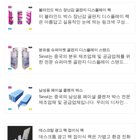
및 선택할 수있는 다양한 공예품이 있습니다. 우
리는 디자인 및 제작을위한 원 스톱 서비스입니
블라인드 박스 장난감 골판지 디스플레이 랙
다. 고급 인쇄 기술, 명확한 그래픽은 브랜드를
이 블라인드 박스 장난감 골판지 디스플레이 랙
강조 할 수 있습니다.
은 아름답고 실용적인 눈에 띄는 핑크색 구성표
를 사용합니다. 중국 제조업체 인 Sinst의 제품은
3 층 파티션 디자인을 채택하며 바닥 레이어 및
브랜드에 유연한 디스플레이와 바닥에 인쇄되어
시각적 인식을 향상시킵니다. 이 재료는 가볍고
내구성이 뛰어나 제품 디스플레이 및 브랜드 노
분유용 슈퍼마켓 골판지 디스플레이 스탠드
출을 효과적으로 향상시킵니다.
Sinst는 중국의 분유 제조업체 및 공급업체를 위
한 전문 슈퍼마켓 골판지 디스플레이 스탠드입
니다. 회사는 재료의 품질을 파악하고, 생산 전에
샘플을 만들고, 완벽한 인쇄 세부 사항을 추구하
고, 균열 없이 쉽게 선을 접고, 편리하고 신속하
게 조립할 수 있도록 완벽한 포장 제품을 고객에
게 제공하기 위해 항상 최선을 다해 왔습니다. 사
남성용 페이셜 클렌저 박스
양, 크기 및 패턴을 사용자 정의할 수 있습니다.
Sinst는 중국의 남성용 페이셜 클렌저 박스 전문
제조업체 및 공급업체입니다. 우리의 디자인은
안정적인 구조와 세련된 스타일을 갖추고 있어
필요할 때마다 최고 수준의 서비스를 제공할 수
있습니다. Sinst는 모든 고객의 요구를 충족시키
기 위해 최선을 다할 것입니다.
데스크탑 광고 랙 접이식 랙
데스크톱 광고 랙 접이식 랙은 가볍고 환경 친화