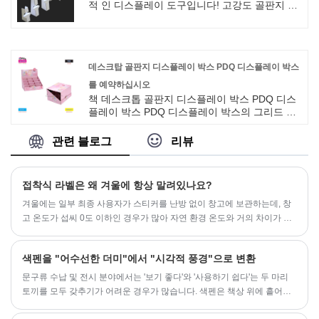
적 인 디스플레이 도구입니다! 고강도 골판지 골
판지로 만들어진이 제품은 3kg의 안정적인 하중
을 함유하여 도구없이 빠르게 접을 수 있으며 휴
대폰, 태블릿 및 제품 샘플과 같은 다양한 디스플
레이 요구에 적합합니다. 표면은 브랜드 로고, 홍
데스크탑 골판지 디스플레이 박스 PDQ 디스플레이 박스
보 정보 또는 창의적인 디자인의 풀 컬러 인쇄를
지원하며 흙과 마모를 방지하기 위해 무광택 필
를 예약하십시오
름으로 코팅됩니다.
책 데스크톱 골판지 디스플레이 박스 PDQ 디스
플레이 박스 PDQ 디스플레이 박스의 그리드 디
자인 개념을 사용하면 다양한 크기의 따뜻한 아
기를 순서대로 명확하게 보이는 방식으로 배치
관련 블로그
리뷰
할 수 있습니다. 외관은 작고 절묘하고 데스크톱
공간을 차지하지 않으며 다양한 장면에 적합합
니다. 박스 커버는 쉽게 열고 닫을 수 있으며 사
접착식 라벨은 왜 겨울에 항상 말려있나요?
용하기 쉽습니다. 스토리지 및 디스플레이 도구
일뿐 만 아니라 겨울 데스크탑에 따뜻하고 실용
​겨울에는 일부 최종 사용자가 스티커를 난방 없이 창고에 보관하는데, 창
적인 분위기를 추가하여 따뜻한 아기의 판매 및
고 온도가 섭씨 0도 이하인 경우가 많아 자연 환경 온도와 거의 차이가 없
사용 경험을 향상시킵니다.
습니다. 자가접착 라벨을 이러한 저온 환경에 보관하면 접착 유동성이 급
격히 감소하여 점도가 급격히 감소합니다.
색펜을 "어수선한 더미"에서 "시각적 풍경"으로 변환
문구류 수납 및 전시 분야에서는 '보기 좋다'와 '사용하기 쉽다'는 두 마리
토끼를 모두 갖추기가 어려운 경우가 많습니다. 색펜은 책상 위에 흩어져
지저분해 보이거나, 일반 상자에 눌려 찾기 어려운 경우가 많습니다. 최근