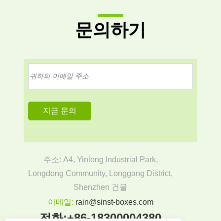
문의하기
주소: A4, Yinlong Industrial Park,
Longdong Community, Longgang District,
Shenzhen 건물
이메일:
rain@sinst-boxes.com
전화:
+86-18300004380