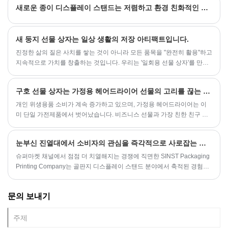
새로운 종이 디스플레이 스탠드는 저렴하고 환경 친화적인 디스플레이 솔루션을 제공합니다.
가 강하기 때문에 다양한 색상을 의도적으로 진하게 표현해야 한다.
새 둥지 선물 상자는 일상 생활의 저장 아티팩트입니다.
진정한 삶의 질은 사치를 쌓는 것이 아니라 모든 품목을 "완전히 활용"하고
지속적으로 가치를 창출하는 것입니다. 우리는 '일회용 선물 상자'를 만들
지 않고, 우리는 당신의 일상 생활에서 당신을 동반 할 수있는 '인생 파트
너'를 만듭니다.
구호 선물 상자는 가정용 헤어드라이어 선물의 고리를 끊는 데 도움이 됩니다.
개인 위생용품 소비가 계속 증가하고 있으며, 가정용 헤어드라이어는 이
미 단일 가전제품에서 벗어났습니다. 비즈니스 선물과 가장 친한 친구 기
념품에 대한 수요는 꾸준히 증가하고 있으며 고급 선물 상자 포장은 브랜
드가 선물 시장을 활용하는 핵심 수단이 되었습니다. 최근 이 동백꽃 부조
눈부신 진열대에서 소비자의 관심을 즉각적으로 사로잡는 음료를 만드는 방법은 무엇일까요?
헤어드라이어 선물 상자가 출시되었으며, 섬세한 장인 정신 디자인으로
많은 개인용품 브랜드와 선물 유통업체의 주목을 받았습니다.
슈퍼마켓 채널에서 점점 더 치열해지는 경쟁에 직면한 SINST Packaging
Printing Company는 골판지 디스플레이 스탠드 분야에서 축적된 경험을
바탕으로 최근 시각적으로 눈에 띄는 오렌지 주스 골판지 디스플레이 스
탠드를 출시했습니다. 이 제품은 주스 및 음료 브랜드를 위해 맞춤 제작되
문의 보내기
었으며, 비용 효율적인 친환경 소재와 창의적인 디자인으로 브랜드의 단
말기 판매 증대를 돕는 것을 목표로 합니다.