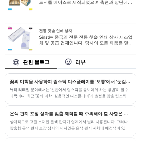
의 향을 그대로 유지하면서 적절하게 보관할 수
트지를 베이스로 제작되었으며 측면과 상단에
있습니다.
진한 파란색과 분홍색 색상 블록이 접합되어 현
대적인 아름다움 분위기를 조성합니다. 바닥에
는 카드 슬롯 입구가 있어 여러 개의 인쇄된 나무
빗을 안정적으로 배치할 수 있으며 상품이 넘어
지거나 흩어지는 것을 방지할 수 있습니다. 두꺼
전동 칫솔 인쇄 상자
운 소가죽 골판지를 사용하여 납작하게 쌓아서
Sinst는 중국의 전문 전동 칫솔 인쇄 상자 제조업
포장할 수 있고, 개봉하여 빠르게 조립할 수 있으
체 및 공급 업체입니다. 당사의 모든 제품은 맞춤
며, 물류비가 저렴합니다. 고객은 Comb 데스크
제작이 가능하므로 크기, 재료 및 색상에 대한 귀
톱 디스플레이 상자 외부에 제품 패턴과 브랜드
하의 요구 사항을 충족할 수 있습니다. 프로그램
정보를 인쇄하여 제품을 더욱 강조할 수 있습니
안내, 도면 디자인을 무료로 제공해드립니다.
관련 블로그
리뷰
다.
꽃의 미학을 사용하여 립스틱 디스플레이를 '보통'에서 '눈길을 끄는' 디스플레이로 변화
뷰티 리테일 분야에서는 '선반에서 립스틱을 돋보이게 하는 방법'이 필수
과목이다. 최근 '꽃의 미학+실용적인 디스플레이'에 초점을 맞춘 립스틱 데
스크탑 디스플레이 스탠드가 업계의 주목을 받았습니다. 신선한 꽃 패턴,
정확한 홈 디자인 및 브랜드 정보를 통합하여 립스틱 브랜드와 뷰티 컬렉
은색 판지 포장 상자를 맞춤 제작할 때 주의해야 할 사항은 무엇입니까?
션 매장의 '디스플레이 선호'가 되었으며, '아름답고 상품성 있는' 논리로 데
스크탑 포트의 립스틱 디스플레이 모드를 재정의했습니다.
상대적으로 고급 소재인 은색 판지가 업계에서 널리 사용됩니다. 그러나
맞춤형 은색 판지 포장 상자의 디자인은 은색 판지 자체에 배경색이 있기
때문에 큰 도전 과제입니다. 디자인할 때 배경색을 고려해야 합니다. 그렇
지 않으면 인쇄된 색상이 왜곡됩니다. 둘째, 은색 카드지 자체가 반사효과