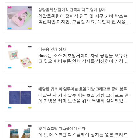
에 유연하게 적응할 수 있는 후크가 장착되어 있
습니다. 측면에는 브랜드 로고와 슬로건(인생은
양말을위한 접이식 천국과 지구 덮개 상자
손톱이 있기엔 너무 짧다)이 인쇄되어 있고, 하단
양말을위한이 접이식 천국 및 지구 커버 박스는
에는 넓은 브랜드 디스플레이 공간이 확보되어
혁신적인 디자인, 고품질 재료, 개인화 된 사용자
있습니다. 콤팩트한 사이즈는 계산대나 아일랜
정의 및 환경 지속 가능성으로 양말 포장을위한
드 캐비넷 등 분산된 공간을 위해 특별히 설계되
새로운 선택을 제공합니다. 소매 시장이든 전자
어 단말기 이미지 향상 및 네일 제품 판매에 탁월
상거래 플랫폼에서든 양말 제품에 매력을 더하
한 도구입니다. 제품 유형:
고 판매 성과를 향상시킬 수 있습니다.
비누용 인쇄 상자
Sinst는 소스 제조업체이며 자체 공장을 보유하
고 있으며 비누용 인쇄 상자를 생산하며 가격이
유리합니다. 회사는 고객을 위해 안정적이고 실
용적인 제품을 생산하기 위해 최선을 다하고 있
으며 우수한 기술력을 모아 카톤 포장 및 다양한
지원 장비 인쇄를 위한 고품질 제품을 만듭니다.
매달린 귀 커피 알루미늄 호일 가방 크래프트 종이 봉투
매달린 귀 커피 알루미늄 호일 가방 크래프트 종
이 가방은 커피 보존을 위해 특별히 설계되었습
니다. 고품질 알루미늄 호일 소재를 사용하여 산
소, 습기, 빛을 효과적으로 차단하여 커피 맛의
유통기한을 연장합니다. 절묘한 장인정신으로
가방 본체가 튼튼하고 쉽게 손상되지 않도록 하
며, 밀봉이 잘 되어 커피 보존에 이상적인 환경을
빗 데스크탑 디스플레이 상자
조성합니다. 커피 원두든 분쇄 커피 가루든 원래
이 빗 데스크탑 디스플레이 상자는 원본 크라프