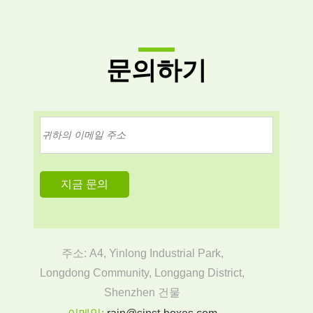
문의하기
주소: A4, Yinlong Industrial Park,
Longdong Community, Longgang District,
Shenzhen 건물