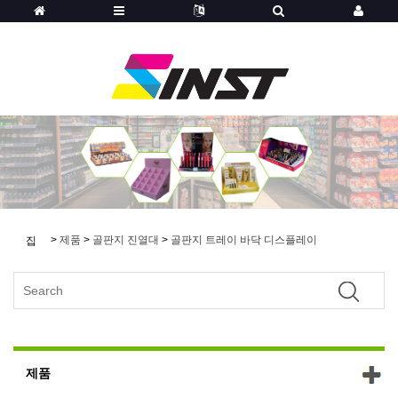
>
제품
>
골판지 진열대
>
골판지 트레이 바닥 디스플레이
집
제품