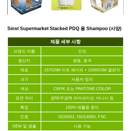
Sinst Supermarket Stacked PDQ 용 Shampoo (사양)
제품 세부 사항
브랜드 이름
인조
원산지
광동, 중국
재료
157GSM 아트 페이퍼 + 1500GSM 골판지
크기
사용자 정의
색상
CMYK 또는 PANTONE COLOR
표면 처리
광택/무광택 라미네이션, 바니시 등
특징
100% 재활용 종이
인증
ISO9001, ISO14000, FSC
OEM 및 샘플
사용 가능