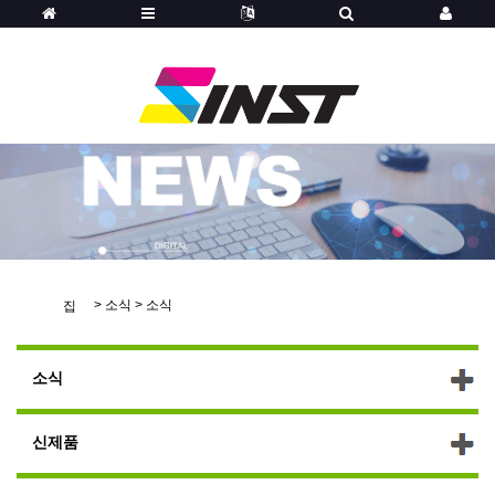
>
소식
>
소식
집
소식
신제품