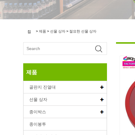
>
제품
>
선물 상자
>
절묘한 선물 상자
집
제품
골판지 진열대
선물 상자
종이박스
종이봉투