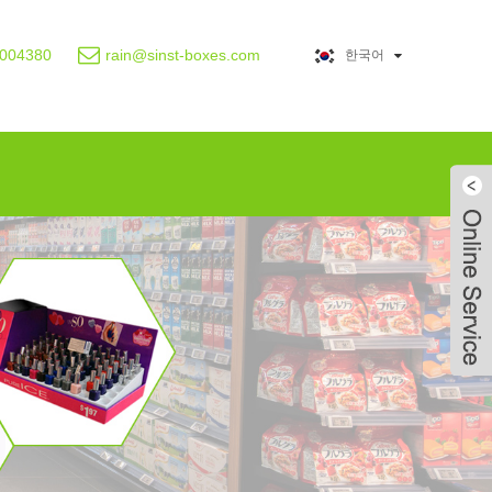
0004380
rain@sinst-boxes.com
한국어