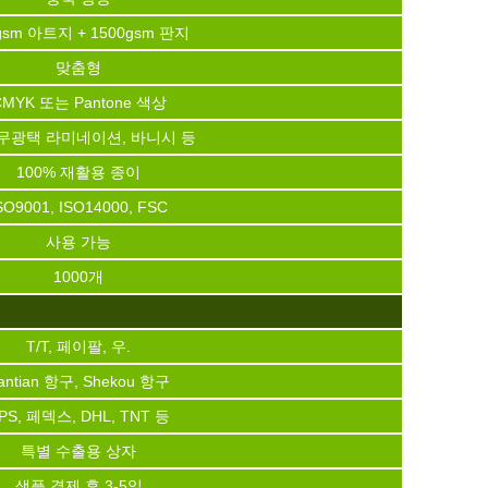
gsm 아트지 + 1500gsm 판지
맞춤형
CMYK 또는 Pantone 색상
무광택 라미네이션, 바니시 등
100% 재활용 종이
SO9001, ISO14000, FSC
사용 가능
1000개
T/T, 페이팔, 우.
antian 항구, Shekou 항구
PS, 페덱스, DHL, TNT 등
특별 수출용 상자
샘플 결제 후 3-5일