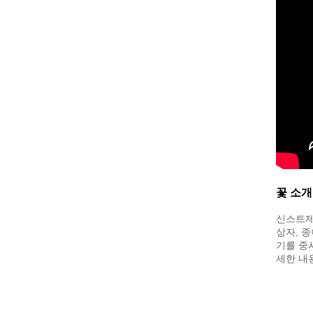
꽃 소개를
신스트
상자, 
기를 중
세한 내용