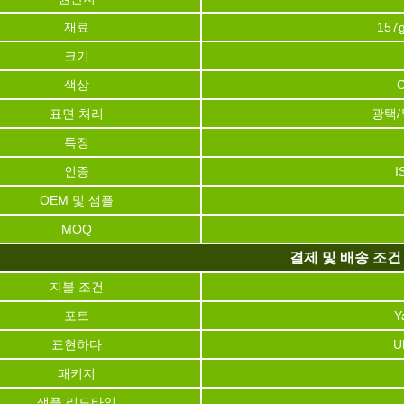
재료
157
크기
색상
표면 처리
광택/
특징
인증
I
OEM 및 샘플
MOQ
결제 및 배송 조건
지불 조건
포트
Y
표현하다
U
패키지
샘플 리드타임